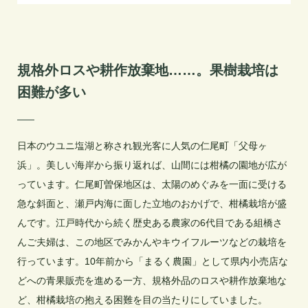
規格外ロスや耕作放棄地……。果樹栽培は
困難が多い
日本のウユニ塩湖と称され観光客に人気の仁尾町「父母ヶ
浜」。美しい海岸から振り返れば、山間には柑橘の園地が広が
っています。仁尾町曽保地区は、太陽のめぐみを一面に受ける
急な斜面と、瀬戸内海に面した立地のおかげで、柑橘栽培が盛
んです。江戸時代から続く歴史ある農家の6代目である組橋さ
んご夫婦は、この地区でみかんやキウイフルーツなどの栽培を
行っています。10年前から「まるく農園」として県内小売店な
どへの青果販売を進める一方、規格外品のロスや耕作放棄地な
ど、柑橘栽培の抱える困難を目の当たりにしていました。
