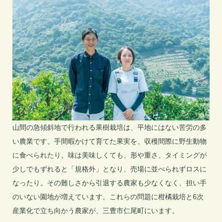
山間の急傾斜地で行われる果樹栽培は、平地にはない苦労の多
い農業です。手間暇かけて育てた果実を、収穫間際に野生動物
に食べられたり。味は美味しくても、形や重さ、タイミングが
少しでもずれると「規格外」となり、売場に並べられずロスに
なったり。その難しさから引退する農家も少なくなく、担い手
のいない園地が増えています。これらの問題に柑橘栽培と6次
産業化で立ち向かう農家が、三豊市仁尾町にいます。